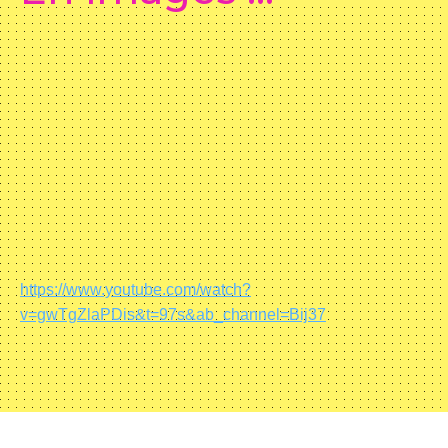
https://www.youtube.com/watch?
v=gwTgZlaPDis&t=97s&ab_channel=Bij37