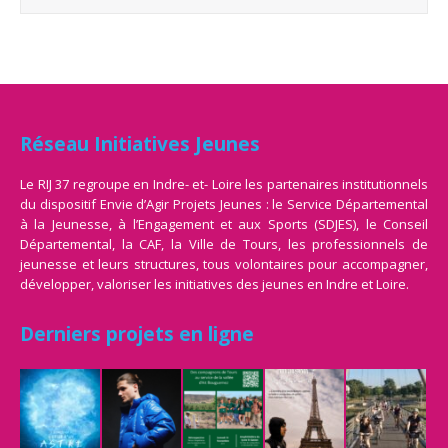
Réseau Initiatives Jeunes
Le RIJ 37 regroupe en Indre- et- Loire les partenaires institutionnels
du dispositif Envie d’Agir Projets Jeunes : le Service Départemental
à la Jeunesse, à l’Engagement et aux Sports (SDJES), le Conseil
Départemental, la CAF, la Ville de Tours, les professionnels de
jeunesse et leurs structures, tous volontaires pour accompagner,
développer, valoriser les initiatives des jeunes en Indre et Loire.
Derniers projets en ligne