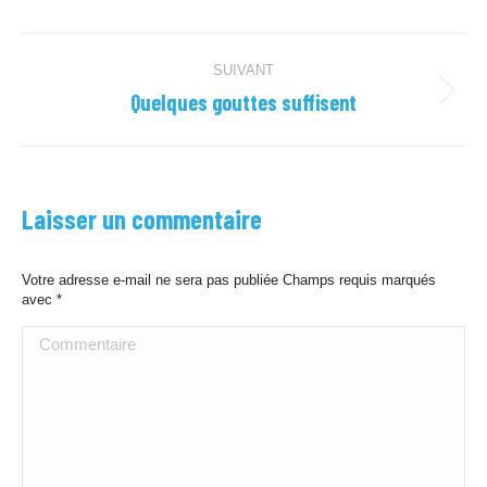
Navigation
SUIVANT
album
Quelques gouttes suffisent
Album
suivant
:
Laisser un commentaire
Votre adresse e-mail ne sera pas publiée Champs requis marqués
avec
*
Commentaire