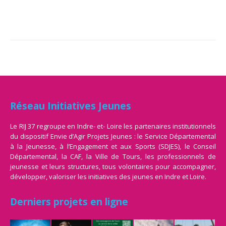
Réseau Initiatives Jeunes
Le RIJ 37 regroupe en Indre- et- Loire les partenaires institutionnels
du dispositif Envie d’Agir Projets Jeunes : le Service Départemental
à la Jeunesse, à l’Engagement et aux Sports (SDJES), le Conseil
Départemental, la CAF, la Ville de Tours, les professionnels de
jeunesse et leurs structures, tous volontaires pour accompagner,
développer, valoriser les initiatives des jeunes en Indre et Loire.
Derniers projets en ligne