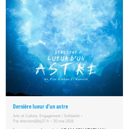
Dernière lueur d’un astre
Arts et Culture
,
Engagement / Solidarité
Par
direction@bij37.fr
20 mai 2026