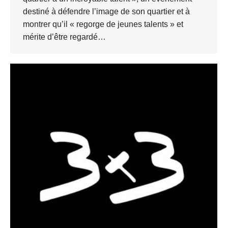
destiné à défendre l’image de son quartier et à
montrer qu’il « regorge de jeunes talents » et
mérite d’être regardé…